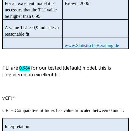
For an excellent model it is
Brown, 2006
necessary that the TLI value
be higher than 0,95
A value TLI ≥ 0,9 indicates a
reasonable fit
www.StatistischeBeratung.de
TLI are
for our tested (default) model, this is
0,964
considered an excellent fit.
CFI
*
v
CFI = Comparative fit Index has value truncated between 0 and 1.
Interpretation: