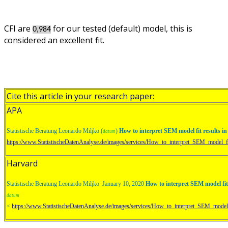
CFI are
for our tested (default) model, this is
0,984
considered an excellent fit.
Cite this article in your research paper:
APA
Statistische Beratung Leonardo Miljko (
)
How to interpret SEM model fit results 
datum
https://www.StatistischeDatenAnalyse.de/images/services/How_to_interpret_SEM_model_
Harvard
Statistische Beratung Leonardo Miljko January 10, 2020
How to interpret SEM model fi
datum
<
https://www.StatistischeDatenAnalyse.de/images/services/How_to_interpret_SEM_mode