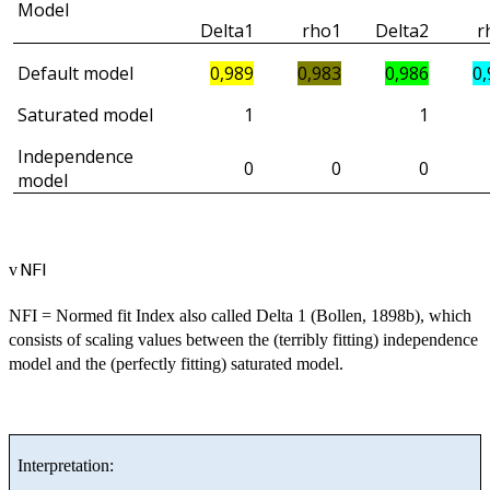
Model
Delta1
rho1
Delta2
r
Default model
0,989
0,983
0,986
0,
Saturated model
1
1
Independence
0
0
0
model
NFI
v
NFI = Normed fit Index also called Delta 1 (Bollen, 1898b), which
consists of scaling values between the (terribly fitting) independence
model and the (perfectly fitting) saturated model.
Interpretation: