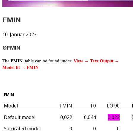
FMIN
10. Januar 2023
FMIN
Ø
The
FMIN
table can be found under:
View → Text Output →
Model fit → FMIN
FMIN
Model
FMIN
F0
LO 90
Default model
0,022
0,044
0,022
Saturated model
0
0
0