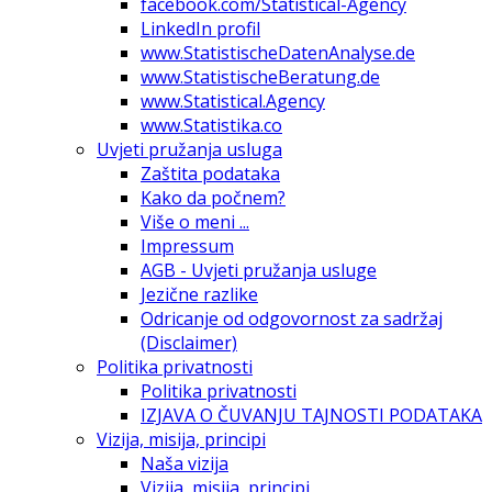
facebook.com/Statistical-Agency
LinkedIn profil
www.StatistischeDatenAnalyse.de
www.StatistischeBeratung.de
www.Statistical.Agency
www.Statistika.co
Uvjeti pružanja usluga
Zaštita podataka
Kako da počnem?
Više o meni ...
Impressum
AGB - Uvjeti pružanja usluge
Jezične razlike
Odricanje od odgovornost za sadržaj
(Disclaimer)
Politika privatnosti
Politika privatnosti
IZJAVA O ČUVANJU TAJNOSTI PODATAKA
Vizija, misija, principi
Naša vizija
Vizija, misija, principi