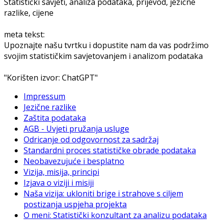
Statistički savjeti, analiza podataka, prijevod, jezične
razlike, cijene
meta tekst:
Upoznajte našu tvrtku i dopustite nam da vas podržimo
svojim statističkim savjetovanjem i analizom podataka
"Korišten izvor: ChatGPT"
Impressum
Jezične razlike
Zaštita podataka
AGB - Uvjeti pružanja usluge
Odricanje od odgovornost za sadržaj
Standardni proces statističke obrade podataka
Neobavezujuće i besplatno
Vizija, misija, principi
Izjava o viziji i misiji
Naša vizija: ukloniti brige i strahove s ciljem
postizanja uspjeha projekta
O meni: Statistički konzultant za analizu podataka