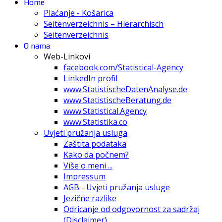
Home
Plaćanje - Košarica
Seitenverzeichnis – Hierarchisch
Seitenverzeichnis
O nama
Web-Linkovi
facebook.com/Statistical-Agency
LinkedIn profil
www.StatistischeDatenAnalyse.de
www.StatistischeBeratung.de
www.Statistical.Agency
www.Statistika.co
Uvjeti pružanja usluga
Zaštita podataka
Kako da počnem?
Više o meni ...
Impressum
AGB - Uvjeti pružanja usluge
Jezične razlike
Odricanje od odgovornost za sadržaj
(Disclaimer)