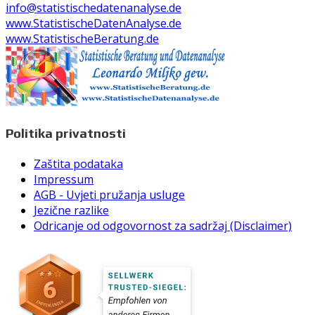
info@statistischedatenanalyse.de
www.StatistischeDatenAnalyse.de
www.StatistischeBeratung.de
Politika privatnosti
Zaštita podataka
Impressum
AGB - Uvjeti pružanja usluge
Jezične razlike
Odricanje od odgovornost za sadržaj (Disclaimer)