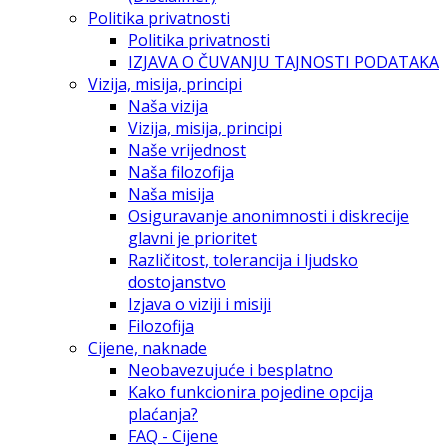
Politika privatnosti
Politika privatnosti
IZJAVA O ČUVANJU TAJNOSTI PODATAKA
Vizija, misija, principi
Naša vizija
Vizija, misija, principi
Naše vrijednost
Naša filozofija
Naša misija
Osiguravanje anonimnosti i diskrecije
glavni je prioritet
Različitost, tolerancija i ljudsko
dostojanstvo
Izjava o viziji i misiji
Filozofija
Cijene, naknade
Neobavezujuće i besplatno
Kako funkcionira pojedine opcija
plaćanja?
FAQ - Cijene