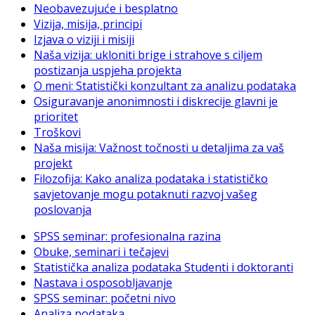
Neobavezujuće i besplatno
Vizija, misija, principi
Izjava o viziji i misiji
Naša vizija: ukloniti brige i strahove s ciljem
postizanja uspjeha projekta
O meni: Statistički konzultant za analizu podataka
Osiguravanje anonimnosti i diskrecije glavni je
prioritet
Troškovi
Naša misija: Važnost točnosti u detaljima za vaš
projekt
Filozofija: Kako analiza podataka i statističko
savjetovanje mogu potaknuti razvoj vašeg
poslovanja
SPSS seminar: profesionalna razina
Obuke, seminari i tečajevi
Statistička analiza podataka Studenti i doktoranti
Nastava i osposobljavanje
SPSS seminar: početni nivo
Analiza podataka