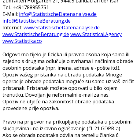
Zum Alten Hofgarten 21, 94405 Landau an der Isar
Tel.: +491788955751
E-Mail:
info@StatistischeDatenanalyse.de
info@StatistischeBeratung.de
Internet:
www.StatistischeDatenanalyse.de
www.StatistischeBeratung.de
www.Statistical.Agency
www.Statistika.co
Odgovorno tijelo je fizička ili pravna osoba koja sama ili
zajedno s drugima odlučuje o svrhama i načinima obrade
osobnih podataka (npr. imena, adrese e -pošte itd.).
Opoziv vašeg pristanka na obradu podataka Mnoge
operacije obrade podataka moguće su samo uz vaš izričit
pristanak. Pristanak možete opozvati u bilo kojem
trenutku. Dovoljan je neformalni e-mail za nas.
Opoziv ne utječe na zakonitost obrade podataka
provedene prije opoziva.
Pravo na prigovor na prikupljanje podataka u posebnim
slučajevima i na izravno oglašavanje (čl. 21 GDPR-a)
Ako se obrada podataka odvija na temelju članka 6.