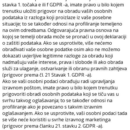
stavka 1. točaka e ili f GDPR -a, imate pravo u bilo kojem
trenutku uložiti prigovor na obradu vaših osobnih
podataka iz razloga koji proizlaze iz vaše posebne
situacije; to se također odnosi na profiliranje temeljeno
na ovim odredbama. Odgovarajuća pravna osnova na
kojoj se temelji obrada može se pronaći u ovoj deklaraciji
o zaštiti podataka. Ako se usprotivite, više nećemo
obrađivati vaše osobne podatke osim ako ne možemo
dokazati uvjerljive legitimne razloge za obradu koji
nadmašuju vaše interese, prava i slobode ili ako obrada
služi za ulaganje, ostvarivanje ili obranu pravnih zahtjeva
(prigovor prema čl. 21 Stavak 1. GDPR -a).
Ako se vaši osobni podaci obrađuju radi upravljanja
izravnom poštom, imate pravo u bilo kojem trenutku
prigovoriti obradi osobnih podataka koji se tiču vas u
svrhu takvog oglašavanja; to se također odnosi na
profiliranje ako je povezano s takvim izravnim
oglašavanjem. Ako se usprotivite, vaši osobni podaci tada
se više neće koristiti u svrhe izravnog marketinga
(prigovor prema članku 21. stavku 2. GDPR -a).