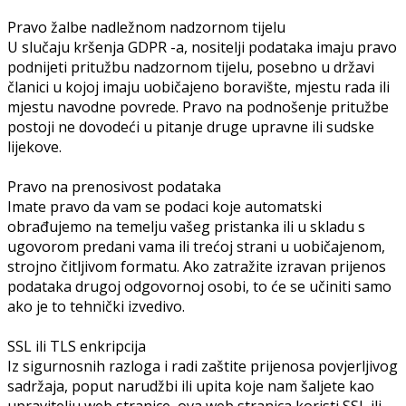
Pravo žalbe nadležnom nadzornom tijelu
U slučaju kršenja GDPR -a, nositelji podataka imaju pravo
podnijeti pritužbu nadzornom tijelu, posebno u državi
članici u kojoj imaju uobičajeno boravište, mjestu rada ili
mjestu navodne povrede. Pravo na podnošenje pritužbe
postoji ne dovodeći u pitanje druge upravne ili sudske
lijekove.
Pravo na prenosivost podataka
Imate pravo da vam se podaci koje automatski
obrađujemo na temelju vašeg pristanka ili u skladu s
ugovorom predani vama ili trećoj strani u uobičajenom,
strojno čitljivom formatu. Ako zatražite izravan prijenos
podataka drugoj odgovornoj osobi, to će se učiniti samo
ako je to tehnički izvedivo.
SSL ili TLS enkripcija
Iz sigurnosnih razloga i radi zaštite prijenosa povjerljivog
sadržaja, poput narudžbi ili upita koje nam šaljete kao
upravitelju web stranice, ova web stranica koristi SSL ili.