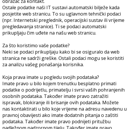
obrazac za kontakt.
Ostale podatke naši IT sustavi automatski bilježe kada
posjetite web stranicu. To su uglavnom tehnički podaci
(npr. Internetski preglednik, operacijski sustav ili vrijeme
pregledavanja stranice). Ti se podaci automatski
prikupljaju čim uđete na našu web stranicu.
Za što koristimo vaše podatke?
Neki se podaci prikupljaju kako bi se osiguralo da web
stranica ne sadrži greške. Ostali podaci mogu se koristiti
za analizu vašeg ponašanja korisnika.
Koja prava imate u pogledu svojih podataka?
Imate pravo u bilo kojem trenutku besplatno primati
podatke o podrijetlu, primatelju i svrsi vaših pohranjenih
osobnih podataka. Također imate pravo zatražiti
ispravak, blokiranje ili brisanje ovih podataka. Možete
nas kontaktirati u bilo koje vrijeme na adresu navedenu u
pravnoj obavijesti ako imate dodatnih pitanja o zaštiti
podataka. Također imate pravo podnijeti pritužbu
nadležnom nadzornom tijelu. Također imate pravo