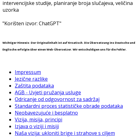
intervencijske studije, planiranje broja slučajeva, veličina
uzorka
"Korišten izvor: ChatGPT"
Wichtiger Hinweis: Der Originalinhalt ist auf Kroatisch. Die Übersetzung ins Deutsche und
Englische erfolgte über einen Web-Übersetzer. Wir entschuldigen uns für die Fehler.
Impressum
Jezične razlike
Zaštita podataka
AGB - Uvjeti pružanja usluge
Odricanje od odgovornost za sadržaj
Standardni proces statističke obrade podataka
Neobavezujuće i besplatno
Vizija, misija, principi
Izjava o viziji i misiji
Naša vizija: ukloniti brige i strahove s ciljem