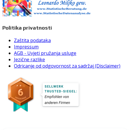
Politika privatnosti
Zaštita podataka
Impressum
AGB - Uvjeti pružanja usluge
Jezične razlike
Odricanje od odgovornost za sadržaj (Disclaimer)