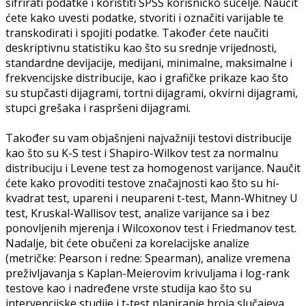
šifrirati podatke i koristiti SPSS korisničko sučelje. Naučit
ćete kako uvesti podatke, stvoriti i označiti varijable te
transkodirati i spojiti podatke. Također ćete naučiti
deskriptivnu statistiku kao što su srednje vrijednosti,
standardne devijacije, medijani, minimalne, maksimalne i
frekvencijske distribucije, kao i grafičke prikaze kao što
su stupčasti dijagrami, tortni dijagrami, okvirni dijagrami,
stupci grešaka i raspršeni dijagrami.
Također su vam objašnjeni najvažniji testovi distribucije
kao što su K-S test i Shapiro-Wilkov test za normalnu
distribuciju i Levene test za homogenost varijance. Naučit
ćete kako provoditi testove značajnosti kao što su hi-
kvadrat test, upareni i neupareni t-test, Mann-Whitney U
test, Kruskal-Wallisov test, analize varijance sa i bez
ponovljenih mjerenja i Wilcoxonov test i Friedmanov test.
Nadalje, bit ćete obučeni za korelacijske analize
(metričke: Pearson i redne: Spearman), analize vremena
preživljavanja s Kaplan-Meierovim krivuljama i log-rank
testove kao i nadređene vrste studija kao što su
intervencijske studije i t-test planiranje broja slučajeva.