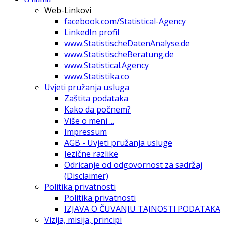
Web-Linkovi
facebook.com/Statistical-Agency
LinkedIn profil
www.StatistischeDatenAnalyse.de
www.StatistischeBeratung.de
www.Statistical.Agency
www.Statistika.co
Uvjeti pružanja usluga
Zaštita podataka
Kako da počnem?
Više o meni ...
Impressum
AGB - Uvjeti pružanja usluge
Jezične razlike
Odricanje od odgovornost za sadržaj
(Disclaimer)
Politika privatnosti
Politika privatnosti
IZJAVA O ČUVANJU TAJNOSTI PODATAKA
Vizija, misija, principi