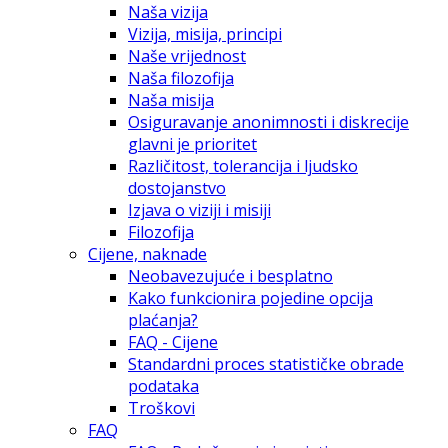
Naša vizija
Vizija, misija, principi
Naše vrijednost
Naša filozofija
Naša misija
Osiguravanje anonimnosti i diskrecije
glavni je prioritet
Različitost, tolerancija i ljudsko
dostojanstvo
Izjava o viziji i misiji
Filozofija
Cijene, naknade
Neobavezujuće i besplatno
Kako funkcionira pojedine opcija
plaćanja?
FAQ - Cijene
Standardni proces statističke obrade
podataka
Troškovi
FAQ