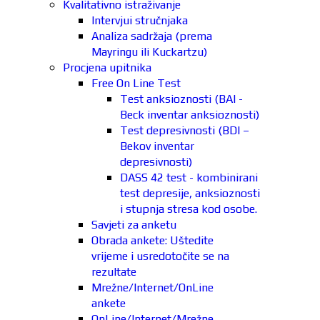
Kvalitativno istraživanje
Intervjui stručnjaka
Analiza sadržaja (prema
Mayringu ili Kuckartzu)
Procjena upitnika
Free On Line Test
Test anksioznosti (BAI -
Beck inventar anksioznosti)
Test depresivnosti (BDI –
Bekov inventar
depresivnosti)
DASS 42 test - kombinirani
test depresije, anksioznosti
i stupnja stresa kod osobe.
Savjeti za anketu
Obrada ankete: Uštedite
vrijeme i usredotočite se na
rezultate
Mrežne/Internet/OnLine
ankete
OnLine/Internet/Mrežne