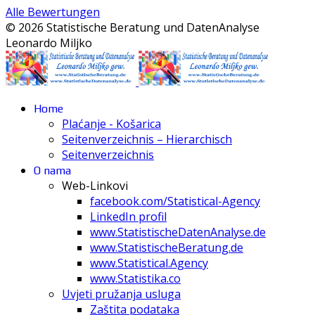
Alle Bewertungen
© 2026 Statistische Beratung und DatenAnalyse
Leonardo Miljko
Home
Plaćanje - Košarica
Seitenverzeichnis – Hierarchisch
Seitenverzeichnis
O nama
Web-Linkovi
facebook.com/Statistical-Agency
LinkedIn profil
www.StatistischeDatenAnalyse.de
www.StatistischeBeratung.de
www.Statistical.Agency
www.Statistika.co
Uvjeti pružanja usluga
Zaštita podataka