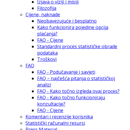
Izjava o viziji i misiji
Filozofija
Cijene, naknade
Neobavezujuće i besplatno
Kako funkcionira pojedine opcija
plaćanja?
FAQ - Cijene
Standardni proces statističke obrade
podataka
Troškovi
FAQ
FAQ - Podučavanje i savjeti
FAQ – najčešća pitanja o statističkoj
analizi
FAQ - Kako točno izgleda ovaj proces?
FAQ - Kako točno funkcioniraju
konzultacije?
FAQ - Cijene
Komentari i recenzije korisnika
Statistički računalni resursi
Press Material