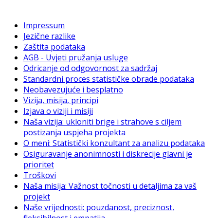
Impressum
Jezične razlike
Zaštita podataka
AGB - Uvjeti pružanja usluge
Odricanje od odgovornost za sadržaj
Standardni proces statističke obrade podataka
Neobavezujuće i besplatno
Vizija, misija, principi
Izjava o viziji i misiji
Naša vizija: ukloniti brige i strahove s ciljem
postizanja uspjeha projekta
O meni: Statistički konzultant za analizu podataka
Osiguravanje anonimnosti i diskrecije glavni je
prioritet
Troškovi
Naša misija: Važnost točnosti u detaljima za vaš
projekt
Naše vrijednosti: pouzdanost, preciznost,
fleksibilnost i empatija.