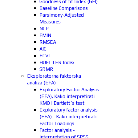
Goodness of fit Index (GFI)
Baseline Comparisons
Parsimony-Adjusted
Measures
NCP
FMIN
RMSEA
AIC
ECVI
HOELTER Index
SRMR
Eksploratorna faktorska
analiza (EFA)
Exploratory Factor Analysis
(EFA), Kako interpretirati
KMO i Bartlett´s test
Exploratory factor analysis
(EFA) - Kako interpretirati
Factor Loadings
Factor analysis -
interpretation of SPSS