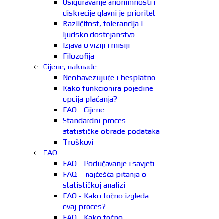
Osiguravanje anonimnosti i
diskrecije glavni je prioritet
Različitost, tolerancija i
ljudsko dostojanstvo
Izjava o viziji i misiji
Filozofija
Cijene, naknade
Neobavezujuće i besplatno
Kako funkcionira pojedine
opcija plaćanja?
FAQ - Cijene
Standardni proces
statističke obrade podataka
Troškovi
FAQ
FAQ - Podučavanje i savjeti
FAQ – najčešća pitanja o
statističkoj analizi
FAQ - Kako točno izgleda
ovaj proces?
FAQ - Kako točno