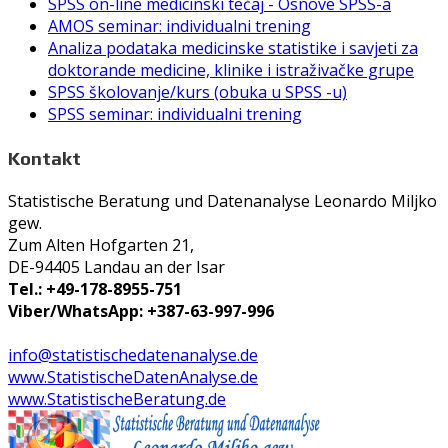
SPSS on-line medicinski tečaj - Osnove SPSS-a
AMOS seminar: individualni trening
Analiza podataka medicinske statistike i savjeti za
doktorande medicine, klinike i istraživačke grupe
SPSS školovanje/kurs (obuka u SPSS -u)
SPSS seminar: individualni trening
Kontakt
Statistische Beratung und Datenanalyse Leonardo Miljko
gew.
Zum Alten Hofgarten 21,
DE-94405 Landau an der Isar
Tel.: +49-178-8955-751
Viber/WhatsApp: +387-63-997-996
info@statistischedatenanalyse.de
www.StatistischeDatenAnalyse.de
www.StatistischeBeratung.de