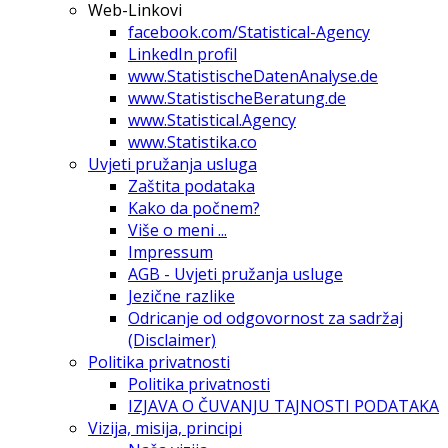
Web-Linkovi
facebook.com/Statistical-Agency
LinkedIn profil
www.StatistischeDatenAnalyse.de
www.StatistischeBeratung.de
www.Statistical.Agency
www.Statistika.co
Uvjeti pružanja usluga
Zaštita podataka
Kako da počnem?
Više o meni ...
Impressum
AGB - Uvjeti pružanja usluge
Jezične razlike
Odricanje od odgovornost za sadržaj
(Disclaimer)
Politika privatnosti
Politika privatnosti
IZJAVA O ČUVANJU TAJNOSTI PODATAKA
Vizija, misija, principi