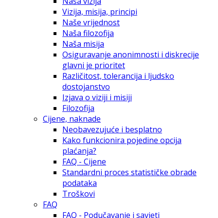
Naša vizija
Vizija, misija, principi
Naše vrijednost
Naša filozofija
Naša misija
Osiguravanje anonimnosti i diskrecije
glavni je prioritet
Različitost, tolerancija i ljudsko
dostojanstvo
Izjava o viziji i misiji
Filozofija
Cijene, naknade
Neobavezujuće i besplatno
Kako funkcionira pojedine opcija
plaćanja?
FAQ - Cijene
Standardni proces statističke obrade
podataka
Troškovi
FAQ
FAQ - Podučavanje i savjeti