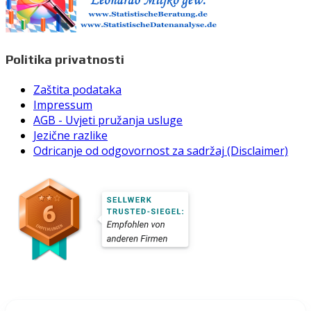
Politika privatnosti
Zaštita podataka
Impressum
AGB - Uvjeti pružanja usluge
Jezične razlike
Odricanje od odgovornost za sadržaj (Disclaimer)