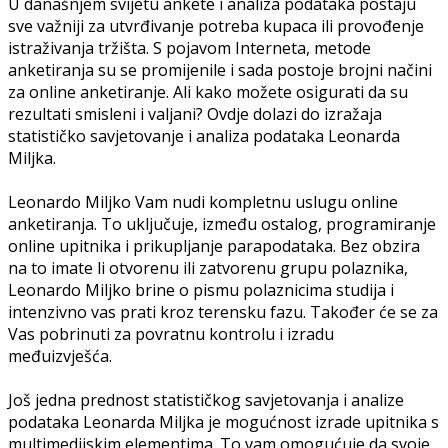
U današnjem svijetu ankete i analiza podataka postaju
sve važniji za utvrđivanje potreba kupaca ili provođenje
istraživanja tržišta. S pojavom Interneta, metode
anketiranja su se promijenile i sada postoje brojni načini
za online anketiranje. Ali kako možete osigurati da su
rezultati smisleni i valjani? Ovdje dolazi do izražaja
statističko savjetovanje i analiza podataka Leonarda
Miljka.
Leonardo Miljko Vam nudi kompletnu uslugu online
anketiranja. To uključuje, između ostalog, programiranje
online upitnika i prikupljanje parapodataka. Bez obzira
na to imate li otvorenu ili zatvorenu grupu polaznika,
Leonardo Miljko brine o pismu polaznicima studija i
intenzivno vas prati kroz terensku fazu. Također će se za
Vas pobrinuti za povratnu kontrolu i izradu
međuizvješća.
Još jedna prednost statističkog savjetovanja i analize
podataka Leonarda Miljka je mogućnost izrade upitnika s
multimedijskim elementima. To vam omogućuje da svoje