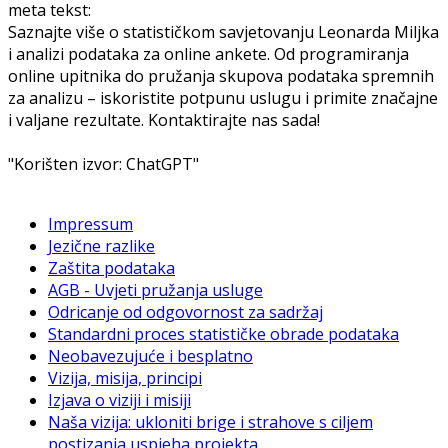
meta tekst:
Saznajte više o statističkom savjetovanju Leonarda Miljka
i analizi podataka za online ankete. Od programiranja
online upitnika do pružanja skupova podataka spremnih
za analizu – iskoristite potpunu uslugu i primite značajne
i valjane rezultate. Kontaktirajte nas sada!
"Korišten izvor: ChatGPT"
Impressum
Jezične razlike
Zaštita podataka
AGB - Uvjeti pružanja usluge
Odricanje od odgovornost za sadržaj
Standardni proces statističke obrade podataka
Neobavezujuće i besplatno
Vizija, misija, principi
Izjava o viziji i misiji
Naša vizija: ukloniti brige i strahove s ciljem
postizanja uspjeha projekta