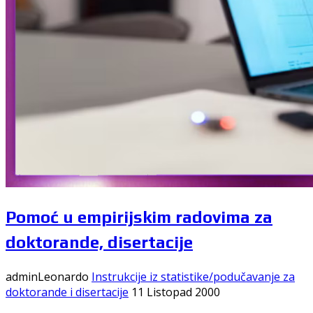
Pomoć u empirijskim radovima za
doktorande, disertacije
adminLeonardo
Instrukcije iz statistike/podučavanje za
doktorande i disertacije
11 Listopad 2000