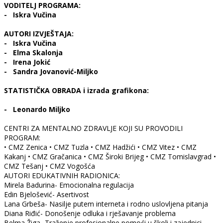
VODITELJ PROGRAMA:
-
Iskra Vučina
AUTORI IZVJEŠTAJA:
- Iskra Vučina
-
Elma Skalonja
-
Irena Jokić
-
Sandra Jovanović-Miljko
STATISTIČKA OBRADA i izrada grafikona:
- Leonardo Miljko
CENTRI ZA MENTALNO ZDRAVLJE KOJI SU PROVODILI
PROGRAM:
• CMZ Zenica • CMZ Tuzla • CMZ Hadžići • CMZ Vitez • CMZ
Kakanj • CMZ Gračanica • CMZ Široki Brijeg • CMZ Tomislavgrad •
CMZ Tešanj • CMZ Vogošća
AUTORI EDUKATIVNIH RADIONICA:
Mirela Badurina- Emocionalna regulacija
Edin Bjelošević- Asertivost
Lana Grbeša- Nasilje putem interneta i rodno uslovljena pitanja
Diana Riđić- Donošenje odluka i rješavanje problema
Belma Žiga- Traženje profesionalne pomoći u školi i zajednici