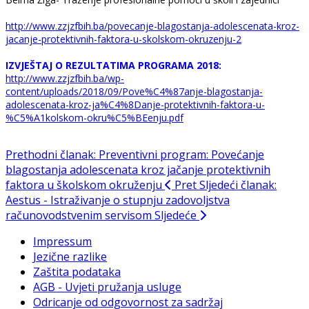
http://www.zzjzfbih.ba/povecanje-blagostanja-adolescenata-kroz-
jacanje-protektivnih-faktora-u-skolskom-okruzenju-2
IZVJEŠTAJ O REZULTATIMA PROGRAMA 2018:
http://www.zzjzfbih.ba/wp-
content/uploads/2018/09/Pove%C4%87anje-blagostanja-
adolescenata-kroz-ja%C4%8Danje-protektivnih-faktora-u-
%C5%A1kolskom-okru%C5%BEenju.pdf
Prethodni članak: Preventivni program: Povećanje
blagostanja adolescenata kroz jačanje protektivnih
faktora u školskom okruženju
Pret
Sljedeći članak:
Aestus - Istraživanje o stupnju zadovoljstva
računovodstvenim servisom
Sljedeće
Impressum
Jezične razlike
Zaštita podataka
AGB - Uvjeti pružanja usluge
Odricanje od odgovornost za sadržaj