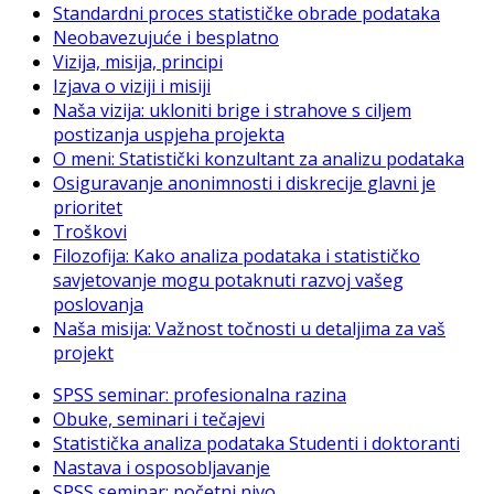
Standardni proces statističke obrade podataka
Neobavezujuće i besplatno
Vizija, misija, principi
Izjava o viziji i misiji
Naša vizija: ukloniti brige i strahove s ciljem
postizanja uspjeha projekta
O meni: Statistički konzultant za analizu podataka
Osiguravanje anonimnosti i diskrecije glavni je
prioritet
Troškovi
Filozofija: Kako analiza podataka i statističko
savjetovanje mogu potaknuti razvoj vašeg
poslovanja
Naša misija: Važnost točnosti u detaljima za vaš
projekt
SPSS seminar: profesionalna razina
Obuke, seminari i tečajevi
Statistička analiza podataka Studenti i doktoranti
Nastava i osposobljavanje
SPSS seminar: početni nivo