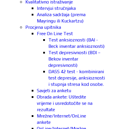
Kvalitativno istraživanje
Intervjui stručnjaka
Analiza sadržaja (prema
Mayringu ili Kuckartzu)
Procjena upitnika
Free On Line Test
Test anksioznosti (BAI -
Beck inventar anksioznosti)
Test depresivnosti (BDI –
Bekov inventar
depresivnosti)
DASS 42 test - kombinirani
test depresije, anksioznosti
i stupnja stresa kod osobe.
Savjeti za anketu
Obrada ankete: Uštedite
vrijeme i usredotočite se na
rezultate
Mrežne/Internet/OnLine
ankete
OnLine/Internet/Mrežne