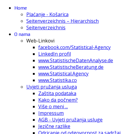
Home
Plaćanje - Košarica
Seitenverzeichnis – Hierarchisch
Seitenverzeichnis
O nama
Web-Linkovi
facebook.com/Statistical-Agency
LinkedIn profil
www.StatistischeDatenAnalyse.de
www.StatistischeBeratung.de
www.Statistical.Agency
www.Statistika.co
Uvjeti pružanja usluga
Zaštita podataka
Kako da počnem?
Više o meni ...
Impressum
AGB - Uvjeti pružanja usluge
Jezične razlike
Odricanje od odgovornost za sadržaj