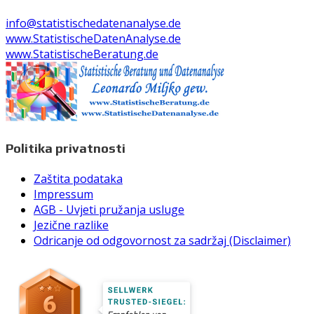
info@statistischedatenanalyse.de
www.StatistischeDatenAnalyse.de
www.StatistischeBeratung.de
Politika privatnosti
Zaštita podataka
Impressum
AGB - Uvjeti pružanja usluge
Jezične razlike
Odricanje od odgovornost za sadržaj (Disclaimer)