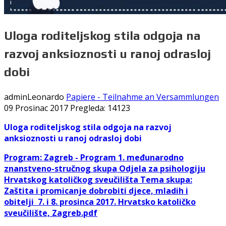
Uloga roditeljskog stila odgoja na
razvoj anksioznosti u ranoj odrasloj
dobi
adminLeonardo
Papiere - Teilnahme an Versammlungen
09 Prosinac 2017
Pregleda: 14123
Uloga roditeljskog stila odgoja na razvoj
anksioznosti u ranoj odrasloj
dobi
Program: Zagreb -
Program 1. međunarodno
znanstveno-stručnog skupa Odjela za psihologiju
Hrvatskog katoličkog sveučilišta
Tema skupa:
Zaštita i promicanje dobrobiti djece, mladih i
obitelji
7. i 8. prosinca 2017.
Hrvatsko katoličko
sveučilište, Zagreb
.pdf