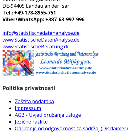
DE-94405 Landau an der Isar
Tel.: +49-178-8955-751
Viber/WhatsApp: +387-63-997-996
info@statistischedatenanalyse.de
www.StatistischeDatenAnalyse.de
www.StatistischeBeratung.de
Politika privatnosti
Zaštita podataka
Impressum
AGB - Uvjeti pružanja usluge
Jezične razlike
Odricanje od odgovornost za sadržaj (Disclaimer)