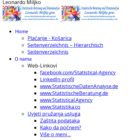
Leonardo Miljko
Home
Plaćanje - Košarica
Seitenverzeichnis – Hierarchisch
Seitenverzeichnis
O nama
Web-Linkovi
facebook.com/Statistical-Agency
LinkedIn profil
www.StatistischeDatenAnalyse.de
www.StatistischeBeratung.de
www.Statistical.Agency
www.Statistika.co
Uvjeti pružanja usluga
Zaštita podataka
Kako da počnem?
Više o meni ...