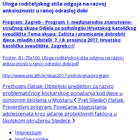
Uloga roditeljskog stila odgoja na razvoj
anksioznosti u ranoj odrasloj
dobi
Program: Zagreb -
Program 1. međunarodno znanstveno-
stručnog skupa Odjela za psihologiju Hrvatskog katoličkog
sveučilišta
Tema skupa: Zaštita i promicanje dobrobiti
djece, mladih i obitelji
7. i 8. prosinca 2017.
Hrvatsko
katoličko sveučilište, Zagreb
.pdf
Poster:
B1-70x100_Uloga roditeljskog stila odgoja na razvoj
anksioznosti u ranoj odrasloj dobi.pdf
http://www.unicath.hr/skup2017-psihologija/program
Prethodni članak: Obiteljski prediktori za razvoj
problematičnog kockarskog ponašanja kod djece u
osnovnim školama u Mostaru
Pret
Sljedeći članak:
Preventivni program: Povećanje blagostanja
adolescenata kroz jačanje protektivnih faktora u
školskom okruženju
Sljedeće
Impressum
Jezične razlike