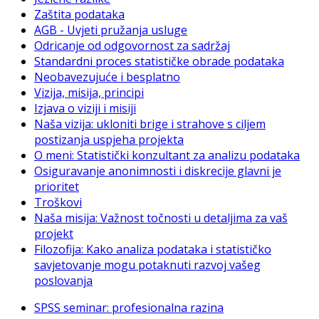
Zaštita podataka
AGB - Uvjeti pružanja usluge
Odricanje od odgovornost za sadržaj
Standardni proces statističke obrade podataka
Neobavezujuće i besplatno
Vizija, misija, principi
Izjava o viziji i misiji
Naša vizija: ukloniti brige i strahove s ciljem
postizanja uspjeha projekta
O meni: Statistički konzultant za analizu podataka
Osiguravanje anonimnosti i diskrecije glavni je
prioritet
Troškovi
Naša misija: Važnost točnosti u detaljima za vaš
projekt
Filozofija: Kako analiza podataka i statističko
savjetovanje mogu potaknuti razvoj vašeg
poslovanja
SPSS seminar: profesionalna razina