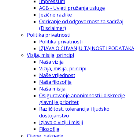
Impressum
AGB - Uvjeti pružanja usluge
Jezične razlike
Odricanje od odgovornost za sadržaj
(Disclaimer)
Politika privatnosti
Politika privatnosti
IZJAVA O ČUVANJU TAJNOSTI PODATAKA
Vizija, misija, principi
Naša vizija
Vizija, misija, principi
Naše vrijednost
Naša filozofija
Naša misija
Osiguravanje anonimnosti i diskrecije
glavni je prioritet
Različitost, tolerancija i ljudsko
dostojanstvo
Izjava o viziji i misiji
Filozofija
Cijene, naknade