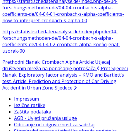
https://statistischedatenanalyse.de/index.php/de/04-
forschungsmethoden-de/04-04-cronbach-s-alpha-
coefficients-de/04-04-01-cronbach-s-alpha-coefficients-
how-to-interpret-cronbach-s-alpha-00
https://statistischedatenanalyse.de/index.php/de/04-
forschungsmethoden-de/04-04-cronbach-s-alpha-
coefficients-de/04-04-02-cronbach-alpha-koeficijenat-
uzorak-00
Prethodni članak: Crombach Alpha Article: Utjecaj
društvenih mreža na ponašanje potrošača
Pret
Sljedeći
članak: Exploratory factor analysis – KMO and Bartlett’s
test. Article: Prediction and Protection of Car Driving
Accident in Urban Zone
Sljedeće
Impressum
Jezične razlike
Zaštita podataka
AGB - Uvjeti pružanja usluge
Odricanje od odgovornost za sadržaj
Standardni proces statističke obrade podataka