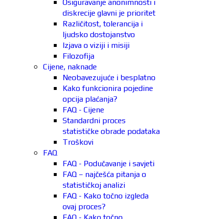
Osiguravanje anonimnosti i
diskrecije glavni je prioritet
Različitost, tolerancija i
ljudsko dostojanstvo
Izjava o viziji i misiji
Filozofija
Cijene, naknade
Neobavezujuće i besplatno
Kako funkcionira pojedine
opcija plaćanja?
FAQ - Cijene
Standardni proces
statističke obrade podataka
Troškovi
FAQ
FAQ - Podučavanje i savjeti
FAQ – najčešća pitanja o
statističkoj analizi
FAQ - Kako točno izgleda
ovaj proces?
FAQ - Kako točno