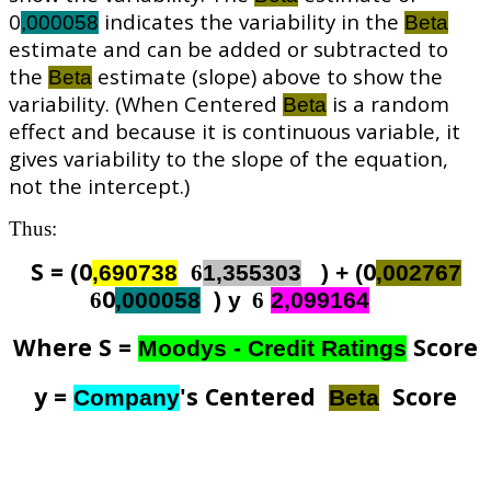
0
indicates the variability in the
,000058
Beta
estimate and can be added or subtracted to
the
estimate (slope) above to show the
Beta
variability. (When Centered
is a random
Beta
effect and because it is continuous variable, it
gives variability to the slope of the equation,
not the intercept.)
Thus:
S = (0
0
,690738
6
1,355303
) + (
,002767
0
6
,000058
) y
6
2,099164
Where S =
Score
Moodys - Credit Ratings
y =
's Centered
Score
Company
Beta