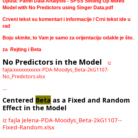
Uputa: Panel Data Analysis - SPSS Setting Up Mixed
Model with No Predictors using Singer Data.pdf
Crveni tekst su komentari i informacije / Crni tekst ide u
rad
Boju skinite, to Vam je samo za orijentaciju odakle je što.
za Rejting i Beta
No Predictors in the Model
iz
fajla:xxxxxxxxxxx-PDA-Moodys_Beta-2kG1107-
No_Predictors.xlsx
.....
Centered
Beta
as a Fixed and Random
Effect in the Model
iz fajla Jelena-PDA-Moodys_Beta-2kG1107--
Fixed-Random.xlsx