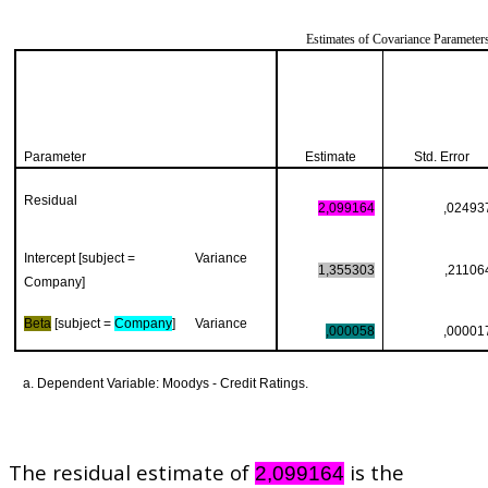
Estimates of Covariance Parameter
Parameter
Estimate
Std. Error
Residual
2,099164
,02493
Intercept [subject =
Variance
1,355303
,21106
Company]
Beta
[subject =
Company
]
Variance
,000058
,00001
a. Dependent Variable: Moodys - Credit Ratings.
The residual estimate of
is the
2,099164