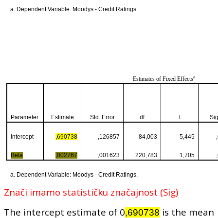
a. Dependent Variable: Moodys - Credit Ratings.
a
Estimates of Fixed Effects
Parameter
Estimate
Std. Error
df
t
Sig
Intercept
,690738
,126857
84,003
5,445
Beta
,002767
,001623
220,783
1,705
a. Dependent Variable: Moodys - Credit Ratings.
Znači imamo statističku značajnost (Sig)
The intercept estimate of 0
is the mean
,690738