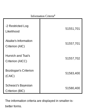
a
Information Criteria
-2 Restricted Log
51551,701
Likelihood
Akaike's Information
51557,701
Criterion (AIC)
Hurvich and Tsai's
51557,702
Criterion (AICC)
Bozdogan's Criterion
51583,400
(CAIC)
Schwarz's Bayesian
51580,400
Criterion (BIC)
The information criteria are displayed in smaller-is-
better forms.