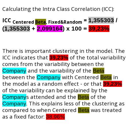
Calculating the Intra Class Correlation (ICC):
ICC
=
1,355303
/
Centered
Beta
, Fixed&Random
(
1,355303
+
2,099164
) x 100 =
39,23%
There is important clustering in the model. The
ICC indicates that
of the total variability
39,23%
comes from the variability between the
and the variability of the
Company
Beta
between the
with Centered
in
Company
Beta
the model as a random effect - or that
39,23%
of the variability can be explained by the
s attended and the
of the
Company
Beta
. This explains less of the clustering as
Company
compared to when Centered
was treated
Beta
as a fixed factor:
38,96%