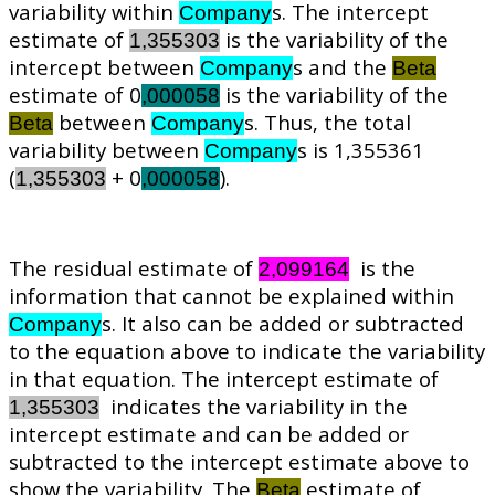
variability within
s. The intercept
Company
estimate of
is the variability of the
1,355303
intercept between
s and the
Company
Beta
estimate of 0
is the variability of the
,000058
between
s. Thus, the total
Beta
Company
variability between
s is 1,355361
Company
(
+ 0
).
1,355303
,000058
The residual estimate of
is the
2,099164
information that cannot be explained within
s. It also can be added or subtracted
Company
to the equation above to indicate the variability
in that equation. The intercept estimate of
indicates the variability in the
1,355303
intercept estimate and can be added or
subtracted to the intercept estimate above to
show the variability. The
estimate of
Beta