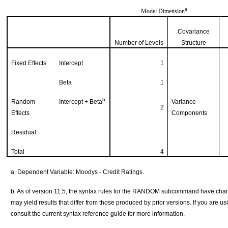
a
Model Dimension
Covariance
Number of Levels
Structure
Fixed Effects
Intercept
1
Beta
1
b
Random
Intercept + Beta
Variance
2
Effects
Components
Residual
Total
4
a. Dependent Variable: Moodys - Credit Ratings.
b. As of version 11.5, the syntax rules for the RANDOM subcommand have ch
may yield results that differ from those produced by prior versions. If you are u
consult the current syntax reference guide for more information.