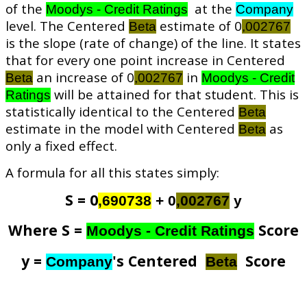
of the
at the
Moodys - Credit Ratings
Company
level. The Centered
estimate of 0
Beta
,002767
is the slope (rate of change) of the line. It states
that for every one point increase in Centered
an increase of 0
in
Beta
,002767
Moodys - Credit
will be attained for that student. This is
Ratings
statistically identical to the Centered
Beta
estimate in the model with Centered
as
Beta
only a fixed effect.
A formula for all this states simply:
S = 0
,690738
+ 0
,002767
y
Where S =
Score
Moodys - Credit Ratings
y =
's Centered
Score
Company
Beta