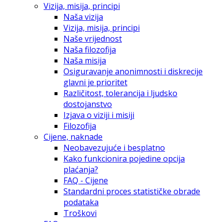
Vizija, misija, principi
Naša vizija
Vizija, misija, principi
Naše vrijednost
Naša filozofija
Naša misija
Osiguravanje anonimnosti i diskrecije
glavni je prioritet
Različitost, tolerancija i ljudsko
dostojanstvo
Izjava o viziji i misiji
Filozofija
Cijene, naknade
Neobavezujuće i besplatno
Kako funkcionira pojedine opcija
plaćanja?
FAQ - Cijene
Standardni proces statističke obrade
podataka
Troškovi