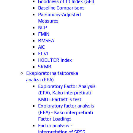
Goodness of fit Index (GFI)
Baseline Comparisons
Parsimony-Adjusted
Measures
NCP
FMIN
RMSEA
AIC
ECVI
HOELTER Index
SRMR
Eksploratorna faktorska
analiza (EFA)
Exploratory Factor Analysis
(EFA), Kako interpretirati
KMO i Bartlett´s test
Exploratory factor analysis
(EFA) - Kako interpretirati
Factor Loadings
Factor analysis -
interpretation of SPSS