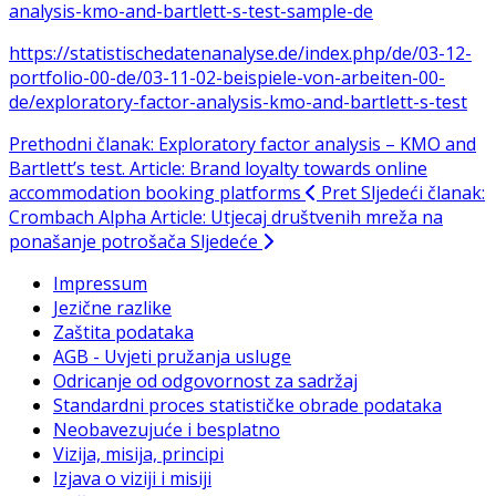
analysis-kmo-and-bartlett-s-test-sample-de
https://statistischedatenanalyse.de/index.php/de/03-12-
portfolio-00-de/03-11-02-beispiele-von-arbeiten-00-
de/exploratory-factor-analysis-kmo-and-bartlett-s-test
Prethodni članak: Exploratory factor analysis – KMO and
Bartlett’s test. Article: Brand loyalty towards online
accommodation booking platforms
Pret
Sljedeći članak:
Crombach Alpha Article: Utjecaj društvenih mreža na
ponašanje potrošača
Sljedeće
Impressum
Jezične razlike
Zaštita podataka
AGB - Uvjeti pružanja usluge
Odricanje od odgovornost za sadržaj
Standardni proces statističke obrade podataka
Neobavezujuće i besplatno
Vizija, misija, principi
Izjava o viziji i misiji