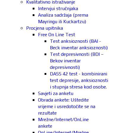
Kvalitativno istraživanje
Intervjui stručnjaka
Analiza sadržaja (prema
Mayringu ili Kuckartzu)
Procjena upitnika
Free On Line Test
Test anksioznosti (BAI -
Beck inventar anksioznosti)
Test depresivnosti (BDI –
Bekov inventar
depresivnosti)
DASS 42 test - kombinirani
test depresije, anksioznosti
i stupnja stresa kod osobe.
Savjeti za anketu
Obrada ankete: Uštedite
vrijeme i usredotočite se na
rezultate
Mrežne/Internet/OnLine
ankete
OnLine/Internet/Mrežne