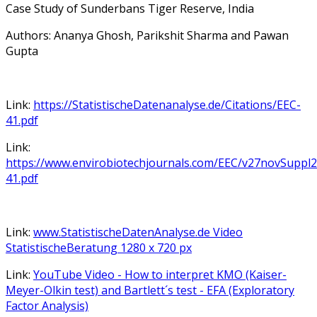
Case Study of Sunderbans Tiger Reserve, India
Authors: Ananya Ghosh, Parikshit Sharma and Pawan
Gupta
Link:
https://StatistischeDatenanalyse.de/Citations/EEC-
41.pdf
Link:
https://www.envirobiotechjournals.com/EEC/v27novSuppl
41.pdf
Link:
www.StatistischeDatenAnalyse.de Video
StatistischeBeratung 1280 x 720 px
Link:
YouTube Video - How to interpret KMO (Kaiser-
Meyer-Olkin test) and Bartlett´s test - EFA (Exploratory
Factor Analysis)