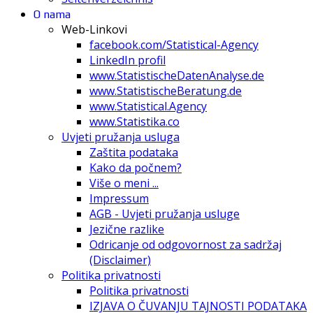
O nama
Web-Linkovi
facebook.com/Statistical-Agency
LinkedIn profil
www.StatistischeDatenAnalyse.de
www.StatistischeBeratung.de
www.Statistical.Agency
www.Statistika.co
Uvjeti pružanja usluga
Zaštita podataka
Kako da počnem?
Više o meni ...
Impressum
AGB - Uvjeti pružanja usluge
Jezične razlike
Odricanje od odgovornost za sadržaj
(Disclaimer)
Politika privatnosti
Politika privatnosti
IZJAVA O ČUVANJU TAJNOSTI PODATAKA