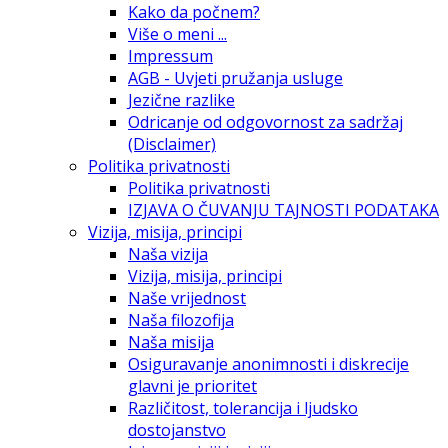
Kako da počnem?
Više o meni ...
Impressum
AGB - Uvjeti pružanja usluge
Jezične razlike
Odricanje od odgovornost za sadržaj
(Disclaimer)
Politika privatnosti
Politika privatnosti
IZJAVA O ČUVANJU TAJNOSTI PODATAKA
Vizija, misija, principi
Naša vizija
Vizija, misija, principi
Naše vrijednost
Naša filozofija
Naša misija
Osiguravanje anonimnosti i diskrecije
glavni je prioritet
Različitost, tolerancija i ljudsko
dostojanstvo