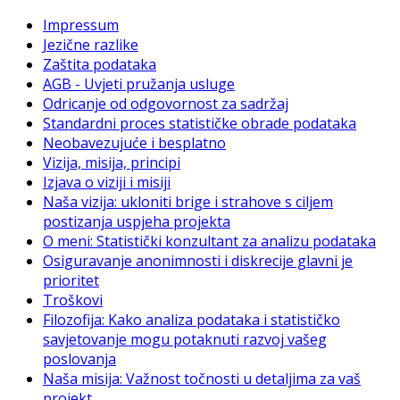
Impressum
Jezične razlike
Zaštita podataka
AGB - Uvjeti pružanja usluge
Odricanje od odgovornost za sadržaj
Standardni proces statističke obrade podataka
Neobavezujuće i besplatno
Vizija, misija, principi
Izjava o viziji i misiji
Naša vizija: ukloniti brige i strahove s ciljem
postizanja uspjeha projekta
O meni: Statistički konzultant za analizu podataka
Osiguravanje anonimnosti i diskrecije glavni je
prioritet
Troškovi
Filozofija: Kako analiza podataka i statističko
savjetovanje mogu potaknuti razvoj vašeg
poslovanja
Naša misija: Važnost točnosti u detaljima za vaš
projekt