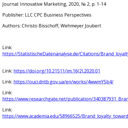
Journal: Innovative Marketing, 2020, № 2, p. 1-14
Publisher: LLC CPC Business Perspectives
Authors: Christo Bisschoff, Wehmeyer Joubert
Link:
https://StatistischeDatenanalyse.de/Citations/Brand_loya
Link:
https://doi.org/10.21511/im.16(2).2020.01
Link:
https://ouci.dntb.gov.ua/en/works/4wwmY5b4/
Link:
https://www.researchgate.net/publication/340387931_Br
Link:
https://www.academia.edu/58966525/Brand_loyalty_towar