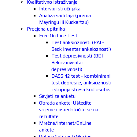
Kvalitativno istraživanje
Intervjui stručnjaka
Analiza sadržaja (prema
Mayringu ili Kuckartzu)
Procjena upitnika
Free On Line Test
Test anksioznosti (BAI -
Beck inventar anksioznosti)
Test depresivnosti (BDI –
Bekov inventar
depresivnosti)
DASS 42 test - kombinirani
test depresije, anksioznosti
i stupnja stresa kod osobe.
Savjeti za anketu
Obrada ankete: Uštedite
vrijeme i usredotočite se na
rezultate
Mrežne/Internet/OnLine
ankete
OnLine/Internet/Mrežne