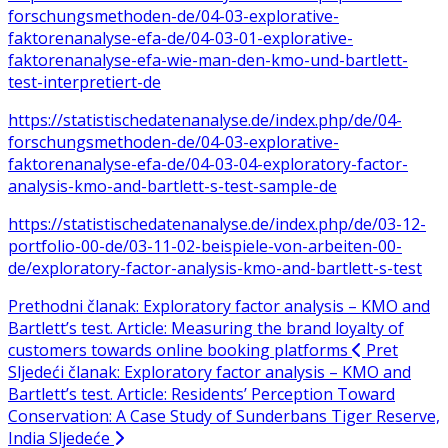
forschungsmethoden-de/04-03-explorative-
faktorenanalyse-efa-de/04-03-01-explorative-
faktorenanalyse-efa-wie-man-den-kmo-und-bartlett-
test-interpretiert-de
https://statistischedatenanalyse.de/index.php/de/04-
forschungsmethoden-de/04-03-explorative-
faktorenanalyse-efa-de/04-03-04-exploratory-factor-
analysis-kmo-and-bartlett-s-test-sample-de
https://statistischedatenanalyse.de/index.php/de/03-12-
portfolio-00-de/03-11-02-beispiele-von-arbeiten-00-
de/exploratory-factor-analysis-kmo-and-bartlett-s-test
Prethodni članak: Exploratory factor analysis – KMO and
Bartlett’s test. Article: Measuring the brand loyalty of
customers towards online booking platforms
Pret
Sljedeći članak: Exploratory factor analysis – KMO and
Bartlett’s test. Article: Residents’ Perception Toward
Conservation: A Case Study of Sunderbans Tiger Reserve,
India
Sljedeće