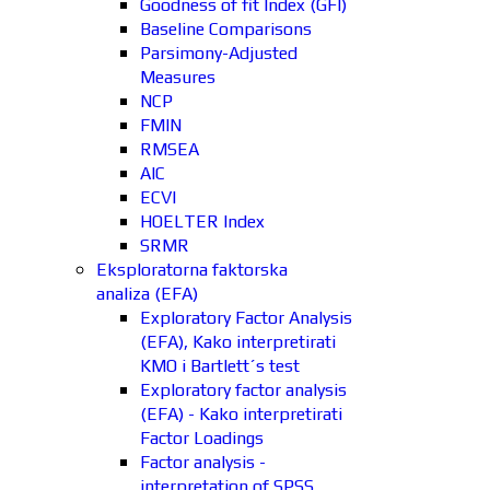
Goodness of fit Index (GFI)
Baseline Comparisons
Parsimony-Adjusted
Measures
NCP
FMIN
RMSEA
AIC
ECVI
HOELTER Index
SRMR
Eksploratorna faktorska
analiza (EFA)
Exploratory Factor Analysis
(EFA), Kako interpretirati
KMO i Bartlett´s test
Exploratory factor analysis
(EFA) - Kako interpretirati
Factor Loadings
Factor analysis -
interpretation of SPSS