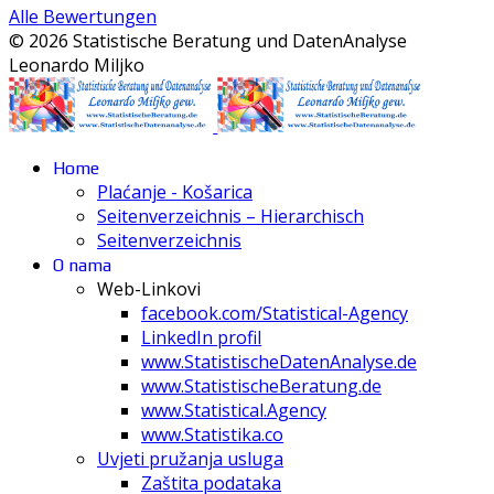
Alle Bewertungen
© 2026 Statistische Beratung und DatenAnalyse
Leonardo Miljko
Home
Plaćanje - Košarica
Seitenverzeichnis – Hierarchisch
Seitenverzeichnis
O nama
Web-Linkovi
facebook.com/Statistical-Agency
LinkedIn profil
www.StatistischeDatenAnalyse.de
www.StatistischeBeratung.de
www.Statistical.Agency
www.Statistika.co
Uvjeti pružanja usluga
Zaštita podataka